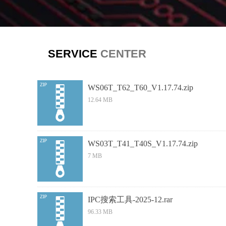
SERVICE
CENTER
WS06T_T62_T60_V1.17.74.zip
12.64 MB
WS03T_T41_T40S_V1.17.74.zip
7 MB
IPC搜索工具-2025-12.rar
96.33 MB