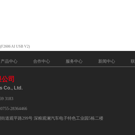
F2606 AI USB V2)
产品中心
合作中心
服务中心
新闻中心
联
限公司
 Co., Ltd.
69 3183
：
0755-28364466
街道观平路299号 深粮观澜汽车电子特色工业园5栋二楼