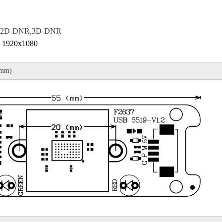
2D-DNR
,3
D-DNR
1920x1080
mm)