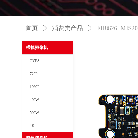
首页
ꄲ
消费类产品
ꄲ
FH8626+MIS200
模拟摄像机
CVBS
720P
1080P
400W
500W
4K