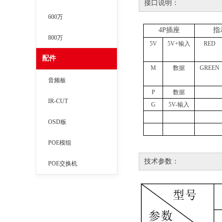
接口说明：
600万
4P插座
指
800万
5V
5V+输入
RED
配件
M
数据
GREEN
音频板
P
数据
IR-CUT
G
5V-输入
OSD板
POE模组
技术参数：
POE交换机