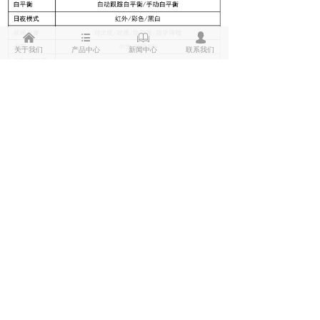
낀
뀑
ꁡ
넙
关于我们
产品中心
新闻中心
联系我们
视频制式输出：
出厂默认为5MP AHD信号，5M菜单里面
切换。同轴音频4M 15F不支持
拔码线控切换制式：