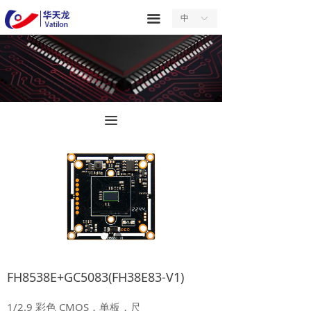
首页
끀
中
ꀅ
关于我们
产品中心
服务中心
끀
新闻中心
合作中心
联系我们
FH8538E+GC5083(FH38E83-V1)
1/2.9 彩色 CMOS，单板，尺