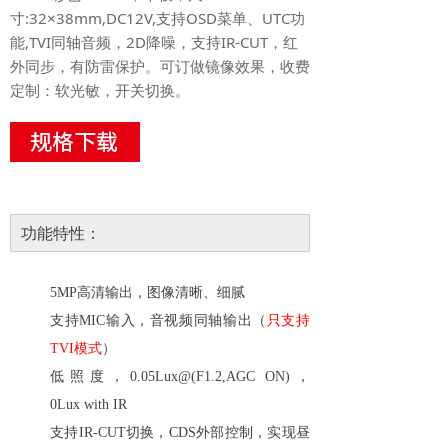
寸:32×38mm,DC12V,支持OSD菜单、UTC功
能,TVI同轴音频，2D降噪，支持IR-CUT，红
外同步，有防雷保护。可订做镜像效果，收费
定制：软光敏，开关切换。
功能特性：
5MP高清输出，图像清晰、细腻
支持
MIC输入，音视频同轴输出（
只支持
TVI模式
）
低照度，0.05Lux@(F1.2,AGC ON)，
0Lux
with IR
支持
IR-CUT切换，CDS外部控制，实现昼